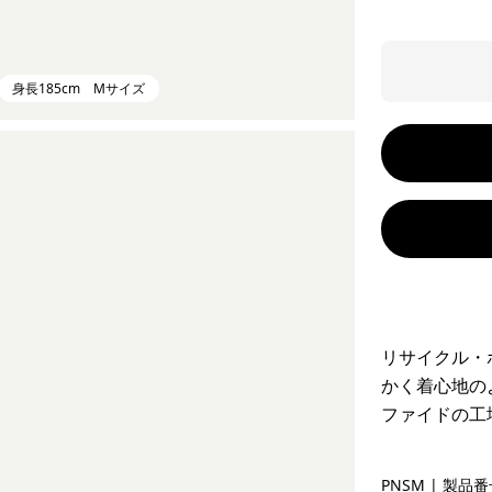
身長185cm Mサイズ
リサイクル・
かく着心地の
ファイドの工
Pelican w
PNSM
| 製品番号