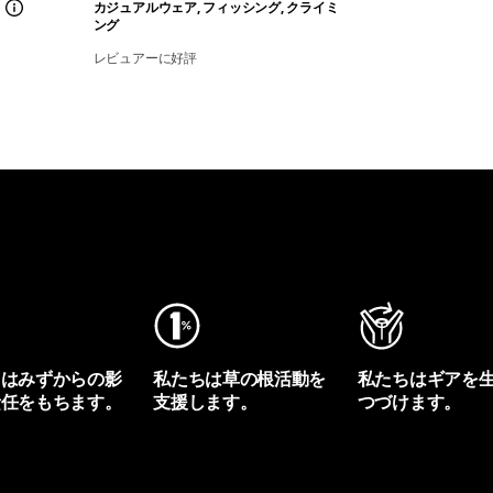
カジュアルウェア, フィッシング, クライミ
ング
レビュアーに好評
ちはみずからの影
私たちは草の根活動を
私たちはギアを
責任をもちます。
支援します。
つづけます。
プリントを見る
アクティビズムを見る
Worn Wearを見る