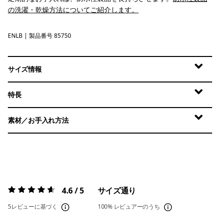
の洗濯・乾燥方法についてご紹介します。
ENLB
Endless Blue
| 製品番号 85750
サイズ情報
特長
素材／お手入れ方法
4.6 / 5
サイズ通り
評価:
4.6 / 5
5レビューに基づく
100%
レビュアーのうち