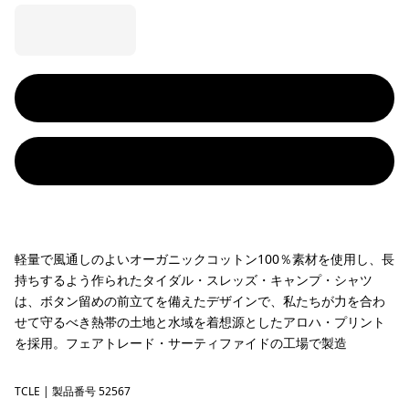
軽量で風通しのよいオーガニックコットン100％素材を使用し、長
持ちするよう作られたタイダル・スレッズ・キャンプ・シャツ
は、ボタン留めの前立てを備えたデザインで、私たちが力を合わ
せて守るべき熱帯の土地と水域を着想源としたアロハ・プリント
を採用。フェアトレード・サーティファイドの工場で製造
TCLE
Tropiclimb: Hot Ember
| 製品番号 52567