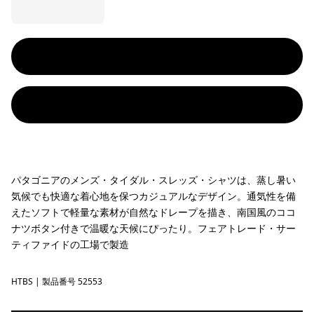
パタゴニアのメンズ・タイダル・スレッズ・シャツは、蒸し暑い
気候でも快適な着心地を保つカジュアルなデザイン。通気性を備
えたソフトで軽量な素材が自然なドレープを描き、南国風のココ
ナツボタン付きで温暖な天候にぴったり。フェアトレード・サー
ティファイドの工場で製造
HTBS
Heliotropic: Blue Sage
| 製品番号 52553