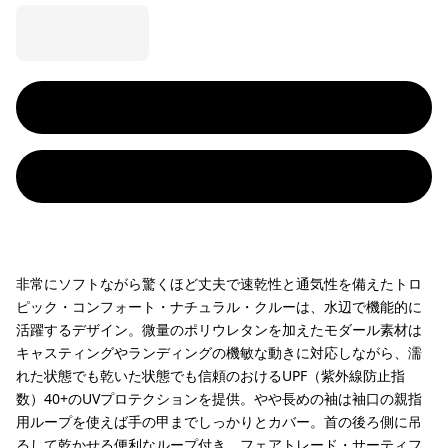
非常にソフトながら驚くほど丈夫で速乾性と通気性を備えたトロ
ピック・コンフォート・ナチュラル・クルーは、水辺で機能的に
活躍するデザイン。微量のポリウレタンを加えたモダール素材は
キャスティングやランディングの機敏な動きに対応しながら、濡
れた状態でも乾いた状態でも信頼のおけるUPF（紫外線防止指
数）40+のUVプロテクションを提供。やや長めの袖は袖口の親指
用ループを使えば手の甲までしっかりとカバー。首の後ろ側に吊
るして乾かせる便利なループ付き。フェアトレード・サーティフ