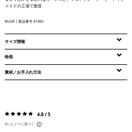
ァイドの工場で製造
BUGR
Buckhorn Green
| 製品番号 41965
サイズ情報
特長
素材／お手入れ方法
4.8 / 5
評価:
4.8 / 5
4レビューに基づく