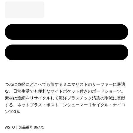
つねに身軽にどこへでも旅するミニマリストのサーファーに最適
な、日常生活でも便利なサイドポケット付きのボードショーツ。
素材は漁網をリサイクルして海洋プラスチック汚染の削減に貢献
する、ネットプラス・ポストコンシューマーリサイクル・ナイロ
ン100％
WSTO
Weathered Stone
| 製品番号 86775