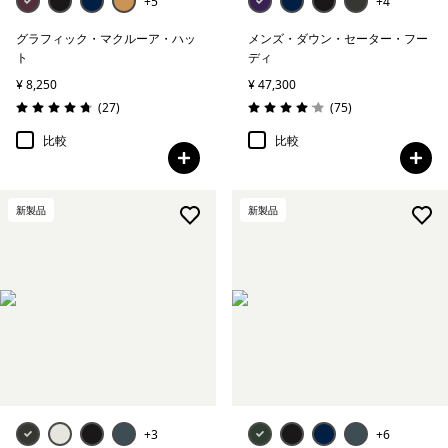
+5
+4
グラフィック・マクルーア・ハッ
メンズ・ダウン・セーター・フー
ト
ディ
¥ 8,250
¥ 47,300
レビュー
レビュー
(27
)
(75
)
評価: 4.7 / 5
評価: 4.1 / 5
比較
比較
新製品
新製品
+3
+6