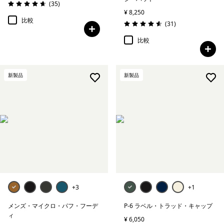
レビュー
(35
)
評価: 4.6 / 5
¥ 8,250
比較
レビュー
(31
)
評価: 4.6 / 5
比較
新製品
新製品
+3
+1
メンズ・マイクロ・パフ・フーデ
P-6 ラベル・トラッド・キャップ
ィ
¥ 6,050