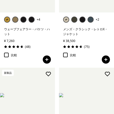
+4
+2
ウェーブフェアラー・バケツ・ハ
メンズ・クラシック・レトロX・
ット
ジャケット
¥ 7,260
¥ 38,500
レビュー
レビュー
(48
)
(75
)
評価: 4.6 / 5
評価: 4.7 / 5
比較
比較
新製品