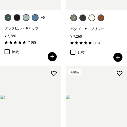
+6
ダックビル・キャップ
パタゴニア・ブリマー
¥ 5,280
¥ 7,260
レビュー
(108
)
レビュー
(18
)
評価: 4.7 / 5
評価: 4.8 / 5
比較
比較
新製品