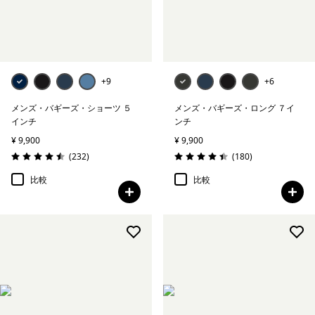
絞り込み
性別
絞り込み
スポーツ
+9
+6
絞り込み
特長
メンズ・バギーズ・ショーツ ５
メンズ・バギーズ・ロング ７イ
インチ
ンチ
¥ 9,900
¥ 9,900
絞り込み
素材
レビュー
レビュー
(232
)
(180
)
評価: 4.5 / 5
評価: 4.4 / 5
絞り込み
フィット
比較
比較
絞り込み
ウェブアウトレット
絞り込み
温度
絞り込み
保温指標