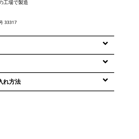
の工場で製造
reen
 33317
入れ方法