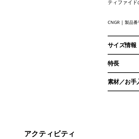
ティファイド
Canopy G
CNGR
| 製品番号
サイズ情報
特長
素材／お手
アクティビティ