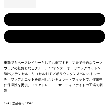
単独でもベースレイヤーとしても重宝する、丈夫で快適なワーク
ウェアの基盤となるクルー。7.2オンス・オーガニックコットン
56％／テンセル・リヨセル41％／ポリウレタン３％のストレッ
チ・ワッフルニットを使用したレギュラー・フィットで、作業中
に保温性を提供。フェアトレード・サーティファイドの工場で製
造
SKA
Sage Khaki
| 製品番号 41590