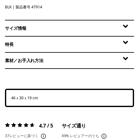
BLK
Black
| 製品番号 47914
サイズ情報
特長
素材／お手入れ方法
46ｘ30ｘ19 cm
4.7 / 5
サイズ通り
評価:
4.7 / 5
37レビューに基づく
89%
レビュアーのうち