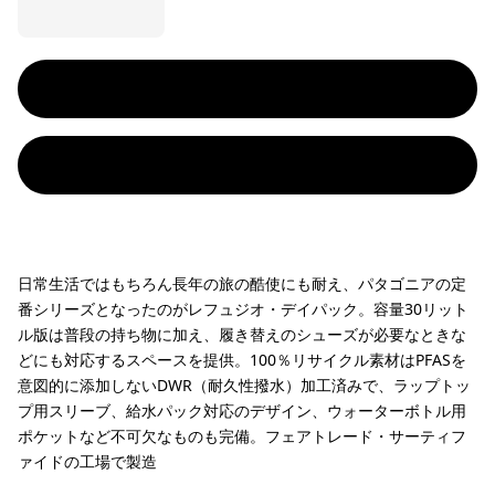
日常生活ではもちろん長年の旅の酷使にも耐え、パタゴニアの定
番シリーズとなったのがレフュジオ・デイパック。容量30リット
ル版は普段の持ち物に加え、履き替えのシューズが必要なときな
どにも対応するスペースを提供。100％リサイクル素材はPFASを
意図的に添加しないDWR（耐久性撥水）加工済みで、ラップトッ
プ用スリーブ、給水パック対応のデザイン、ウォーターボトル用
ポケットなど不可欠なものも完備。フェアトレード・サーティフ
ァイドの工場で製造