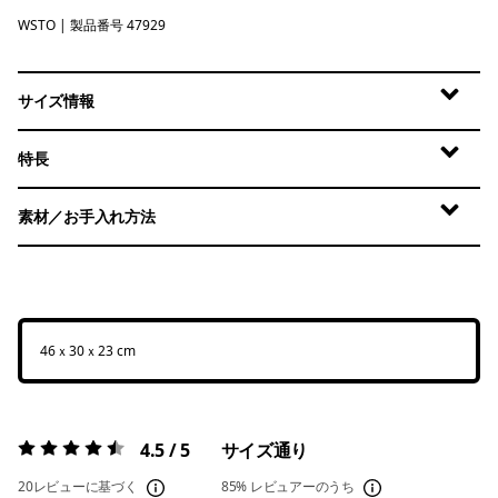
WSTO
Weathered Stone
| 製品番号 47929
サイズ情報
特長
素材／お手入れ方法
46ｘ30ｘ23 cm
4.5 / 5
サイズ通り
評価:
4.5 / 5
20レビューに基づく
85%
レビュアーのうち