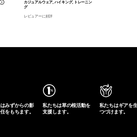
カジュアルウェア, ハイキング, トレーニン
グ
レビュアーに好評
ちはみずからの影
私たちは草の根活動を
私たちはギアを
責任をもちます。
支援します。
つづけます。
プリントを見る
アクティビズムを見る
Worn Wearを見る