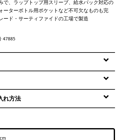
みで、ラップトップ用スリーブ、給水パック対応の
ォーターボトル用ポケットなど不可欠なものも完
レード・サーティファイドの工場で製造
 47885
入れ方法
 cm