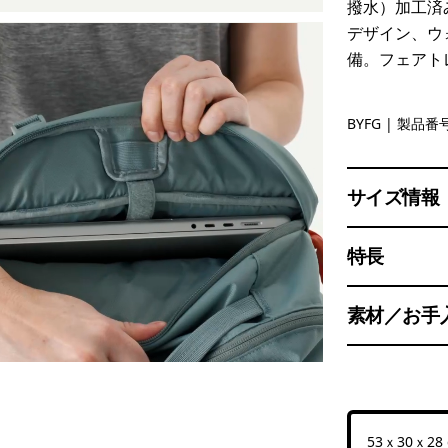
撥水）加工済
デザイン、ウ
備。フェアト
Berry Fig
BYFG
| 製品番号
サイズ情報
特長
素材／お手
53ｘ30ｘ28