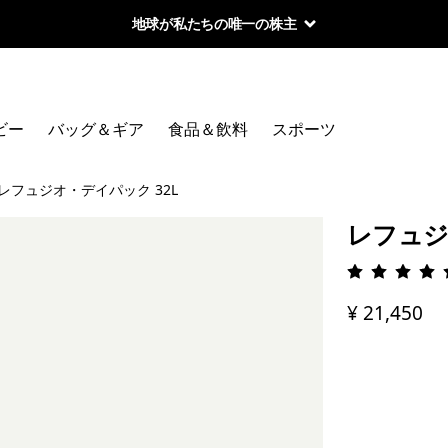
地球が私たちの唯一の株主
ビー
バッグ＆ギア
食品＆飲料
スポーツ
レフュジオ・デイパック 32L
レフュジ
評価: 4.
¥ 21,450