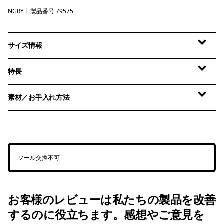
NGRY
Noble Grey
| 製品番号 79575
サイズ情報
特長
素材／お手入れ方法
ソール交換不可
お客様のレビューは私たちの製品を改善
するのに役立ちます。感想やご意見を