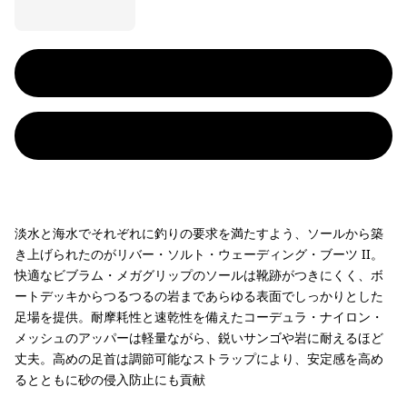
淡水と海水でそれぞれに釣りの要求を満たすよう、ソールから築
き上げられたのがリバー・ソルト・ウェーディング・ブーツ II。
快適なビブラム・メガグリップのソールは靴跡がつきにくく、ボ
ートデッキからつるつるの岩まであらゆる表面でしっかりとした
足場を提供。耐摩耗性と速乾性を備えたコーデュラ・ナイロン・
メッシュのアッパーは軽量ながら、鋭いサンゴや岩に耐えるほど
丈夫。高めの足首は調節可能なストラップにより、安定感を高め
るとともに砂の侵入防止にも貢献