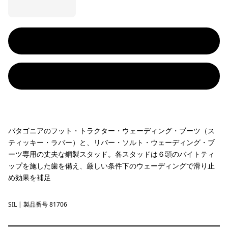
パタゴニアのフット・トラクター・ウェーディング・ブーツ（ス
ティッキー・ラバー）と、リバー・ソルト・ウェーディング・ブ
ーツ専用の丈夫な鋼製スタッド。各スタッドは６頭のバイトティ
ップを施した歯を備え、厳しい条件下のウェーディングで滑り止
め効果を補足
SIL
Silver
| 製品番号 81706