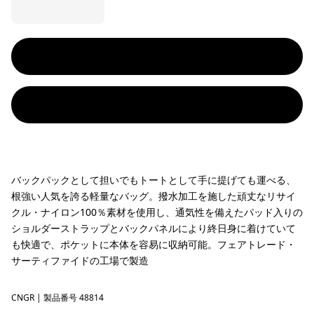
バックパックとして担いでもトートとして手に提げても運べる、
根強い人気を誇る軽量なバッグ。撥水加工を施した頑丈なリサイ
クル・ナイロン100％素材を使用し、通気性を備えたパッド入りの
ショルダーストラップとバックパネルにより終日身に着けていて
も快適で、ポケットに本体を容易に収納可能。フェアトレード・
サーティファイドの工場で製造
CNGR
Canopy Green
| 製品番号 48814