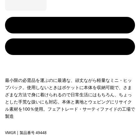
最小限の必需品を運ぶのに最適な、頑丈ながら軽量なミニ・ヒッ
プパック。使用しないときはポケットに本体を収納可能で、さま
ざまな方法で身に着けられるので日常生活にはもちろん、ちょっ
とした手荒な扱いにも対応。本体と裏地とウェビングにリサイク
ル素材を100％使用。フェアトレード・サーティファイドの工場で
製造
VMGR
Vellum Green
| 製品番号 49448