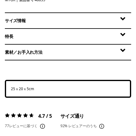
May Grey
サイズ情報
特長
素材／お手入れ方法
25ｘ20ｘ5cm
4.7 / 5
サイズ通り
評価:
4.7 / 5
77レビューに基づく
92%
レビュアーのうち