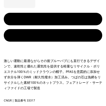
激しい運動に最適ながらその後ブルーパブにも直行できるデザイ
ンで、速乾性と優れた通気性を提供する軽量なリサイクル・ポリ
エステル100％のミッドクラウンの帽子。PFASを意図的に添加せ
ず水分を弾くDWR（耐久性撥水）加工済み。つばの芯は漁網をリ
サイクルした素材100％のネットプラス。フェアトレード・サーテ
ィファイドの工場で製造
CNGR
Canopy Green
| 製品番号 33317