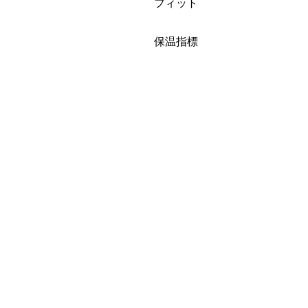
絞り込み
フィット
絞り込み
保温指標