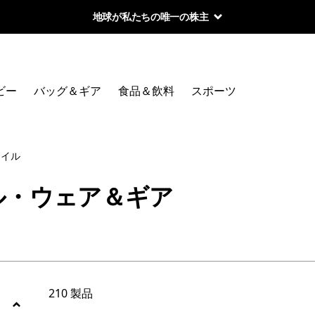
地球が私たちの唯一の株主
絞り込み
カテゴリー
ビー
バッグ＆ギア
食品＆飲料
スポーツ
メンズ
ウィメンズ
レイル
ル・ウェア＆ギア
絞り込み
在庫のあるサイズ
絞り込み
在庫のあるカラー
絞り込み
容量
210 製品