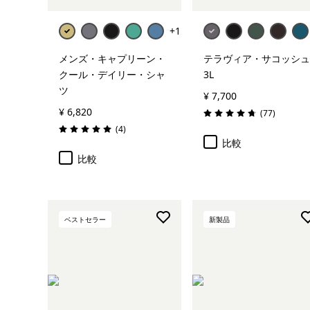
+1
メンズ・キャプリーン・
テラヴィア・サコッシュ
クール・デイリー・シャ
3L
ツ
¥ 7,700
¥ 6,820
レビュー
(77
)
評価: 4.7 / 5
レビュー
(4
)
評価: 5.0 / 5
比較
比較
ベストセラー
新製品