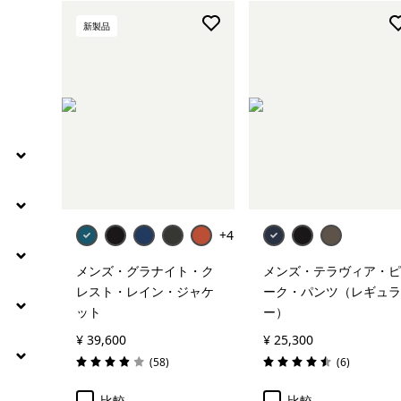
絞り込み
特長
新製品
絞り込み
素材
絞り込み
フィット
絞り込み
保温指標
+4
メンズ・グラナイト・ク
メンズ・テラヴィア・ピ
レスト・レイン・ジャケ
ーク・パンツ（レギュラ
ット
ー）
¥ 39,600
¥ 25,300
レビュー
レビュー
(58
)
(6
)
評価: 3.9 / 5
評価: 4.5 / 5
比較
比較