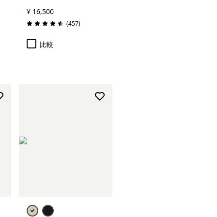
¥ 16,500
レビュー
(457
)
評価: 4.5 / 5
比較