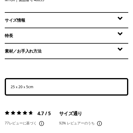
May Grey
サイズ情報
特長
素材／お手入れ方法
25ｘ20ｘ5cm
4.7 / 5
サイズ通り
評価:
4.7 / 5
77レビューに基づく
92%
レビュアーのうち