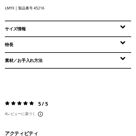
LMYX
Limestone Yellow - Light Limestone Yellow X-Dye
| 製品番号 45216
サイズ情報
特長
素材／お手入れ方法
5 / 5
評価:
5 / 5
4レビューに基づく
アクティビティ