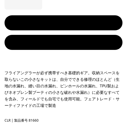
フライアングラーが必ず携帯すべき基礎的ギア。収納スペースを
取らないこの小さなキットは、自分でできる修理のほとんど（生
地の水漏れ、縫い目の水漏れ、ピンホールの水漏れ、TPU製およ
びネオプレン製ブーティの小さな破れや水漏れ）に必要なすべて
を含み、フィールドでも自宅でも使用可能。フェアトレード・サ
ーティファイドの工場で製造
CLR
Clear
| 製品番号 81660