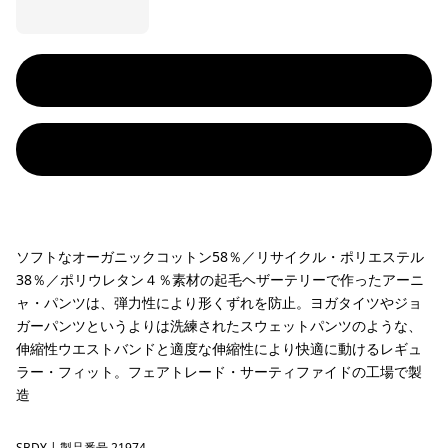
ソフトなオーガニックコットン58％／リサイクル・ポリエステル
38％／ポリウレタン４％素材の起毛ヘザーテリーで作ったアーニ
ャ・パンツは、弾力性により形くずれを防止。ヨガタイツやジョ
ガーパンツというよりは洗練されたスウェットパンツのような、
伸縮性ウエストバンドと適度な伸縮性により快適に動けるレギュ
ラー・フィット。フェアトレード・サーティファイドの工場で製
造
SBDY
| 製品番号 21974