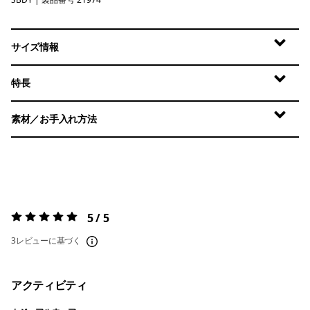
Seabird Grey
サイズ情報
特長
素材／お手入れ方法
5 / 5
評価:
5 / 5
3レビューに基づく
アクティビティ