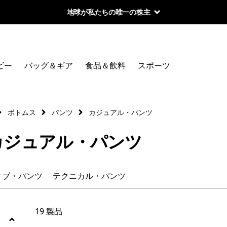
地球が私たちの唯一の株主
絞り込み
カテゴリー
ビー
バッグ＆ギア
食品＆飲料
スポーツ
カジュアル・パンツ
アクティブ・パンツ
ボトムス
パンツ
カジュアル・パンツ
テクニカル・パンツ
カジュアル・パンツ
絞り込み
在庫のあるサイズ
ィブ・パンツ
テクニカル・パンツ
絞り込み
スポーツ
19 製品