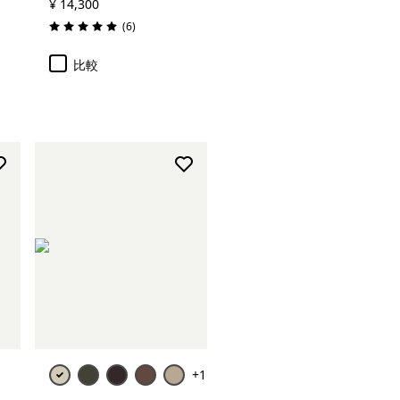
¥ 14,300
レビュー
(6
)
評価: 5.0 / 5
比較
+1