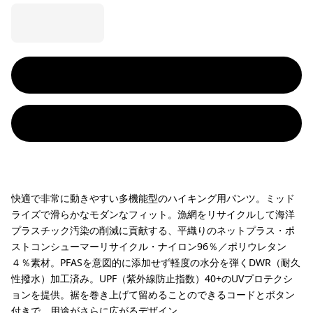
快適で非常に動きやすい多機能型のハイキング用パンツ。ミッド
ライズで滑らかなモダンなフィット。漁網をリサイクルして海洋
プラスチック汚染の削減に貢献する、平織りのネットプラス・ポ
ストコンシューマーリサイクル・ナイロン96％／ポリウレタン
４％素材。PFASを意図的に添加せず軽度の水分を弾くDWR（耐久
性撥水）加工済み。UPF（紫外線防止指数）40+のUVプロテクシ
ョンを提供。裾を巻き上げて留めることのできるコードとボタン
付きで、用途がさらに広がるデザイン