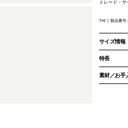
トレード・サ
Thin Ice
THI
| 製品番号 
サイズ情報
特長
素材／お手