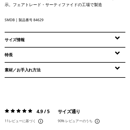
示。フェアトレード・サーティファイドの工場で製造
SMDB
Smolder Blue
| 製品番号 84629
サイズ情報
特長
素材／お手入れ方法
4.9 / 5
サイズ通り
評価:
4.9 / 5
11レビューに基づく
90%
レビュアーのうち