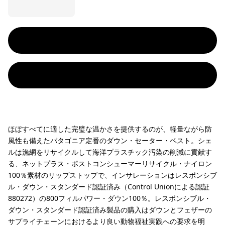
ほぼすべてに適した完璧な温かさを提供するのが、軽量ながら防
風性も備えたパタゴニア定番のダウン・セーター・ベスト。シェ
ルは漁網をリサイクルして海洋プラスチック汚染の削減に貢献す
る、ネットプラス・ポストコンシューマーリサイクル・ナイロン
100％素材のリップストップで、インサレーションはレスポンシブ
ル・ダウン・スタンダード認証済み（Control Unionによる認証
880272）の800フィルパワー・ダウン100％。レスポンシブル・
ダウン・スタンダード認証済み製品の購入はダウンとフェザーの
サプライチェーンにおけるより良い動物福祉実践への要求を明