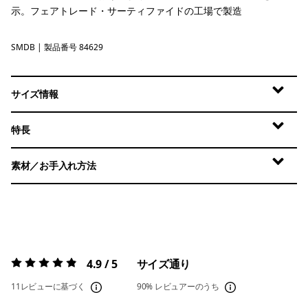
示。フェアトレード・サーティファイドの工場で製造
SMDB
Smolder Blue
| 製品番号 84629
サイズ情報
特長
素材／お手入れ方法
4.9 / 5
サイズ通り
評価:
4.9 / 5
11レビューに基づく
90%
レビュアーのうち