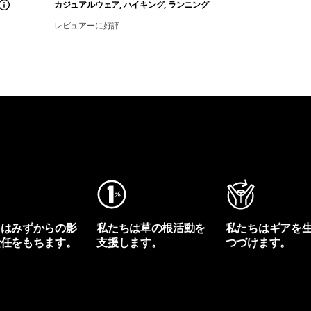
カジュアルウェア, ハイキング, ランニング
レビュアーに好評
ちはみずからの影
私たちは草の根活動を
私たちはギアを
責任をもちます。
支援します。
つづけます。
プリントを見る
アクティビズムを見る
Worn Wearを見る