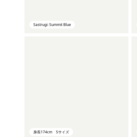
Sastrugi: Summit Blue
身長174cm Sサイズ