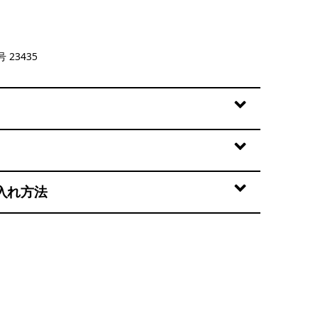
 Summit Blue
 23435
入れ方法