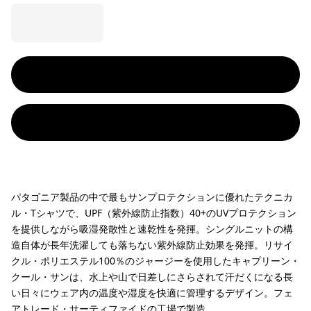
パタゴニア製品の中で最もサンプロテクションに優れたテクニカ
ル・Tシャツで、UPF（紫外線防止指数）40+のUVプロテクション
を提供しながら吸湿発散性と速乾性を発揮。シングルニットの構
造自体が長年洗濯しても落ちない紫外線防止効果を発揮。リサイ
クル・ポリエステル100％のジャージーを使用したキャプリーン・
クール・サンは、水上や山で日差しにさらされて汗だくになる長
い日々にウェア内の温度や湿度を快適に管理するデザイン。フェ
アトレード・サーティファイドの工場で製造