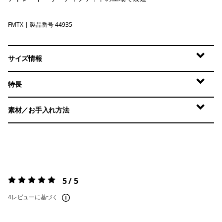
FMTX
Fuzzy Mauve - Moonrise Taupe X-Dye
| 製品番号 44935
サイズ情報
特長
素材／お手入れ方法
5 / 5
評価:
5 / 5
4レビューに基づく