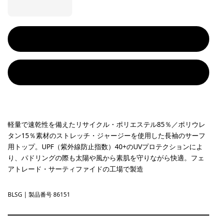
軽量で速乾性を備えたリサイクル・ポリエステル85％／ポリウレ
タン15％素材のストレッチ・ジャージーを使用した長袖のサーフ
用トップ。UPF（紫外線防止指数）40+のUVプロテクションによ
り、パドリングの際も太陽や風から素肌を守りながら快適。フェ
アトレード・サーティファイドの工場で製造
BLSG
Blue Sage
| 製品番号 86151