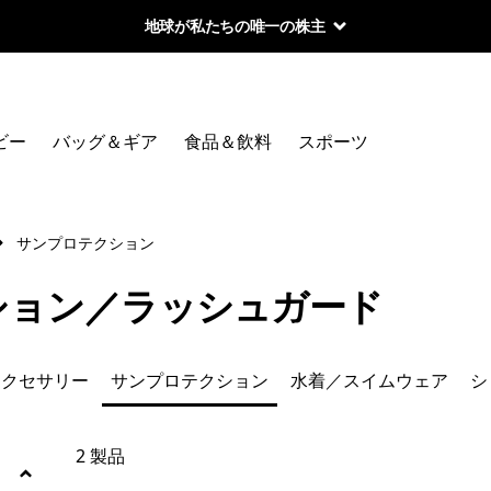
地球が私たちの唯一の株主
絞り込み
カテゴリー
ビー
バッグ＆ギア
食品＆飲料
スポーツ
トップス
Tシャツ
サンプロテクション
帽子＆アクセサリー
ション／ラッシュガード
水着／スイムウェア
アクセサリー
サンプロテクション
水着／スイムウェア
シ
ショーツ／ショートパンツ
ワンピース、ジャンプスーツ＆オーバーオール
2 製品