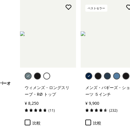
フリース
ベストセラー
ジャケット＆ベスト
すべて表示 (9)
絞り込み
在庫のあるサイズ
絞り込み
在庫のあるカラー
絞り込み
スポーツ
バーオ
ウィメンズ・ロングスリ
メンズ・バギーズ・ショ
ーブ・RØ トップ
ーツ ５インチ
絞り込み
特長
¥ 8,250
¥ 9,900
レビュー
レビュー
(11
)
(232
)
絞り込み
素材
評価: 4.7 / 5
評価: 4.5 / 5
比較
比較
絞り込み
フィット