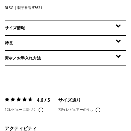
BLSG
Blue Sage
| 製品番号 57631
サイズ情報
特長
素材／お手入れ方法
4.6 / 5
サイズ通り
評価:
4.6 / 5
12レビューに基づく
75%
レビュアーのうち
アクティビティ