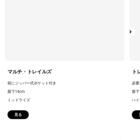
絞り込み
スポーツ
絞り込み
特長
絞り込み
素材
絞り込み
フィット
マルチ・トレイルズ
ト
絞り込み
ウェブアウトレット
前にジッパー式ポケット付き
必要
股下14cm
股下
ミッドライズ
ハイ
見る