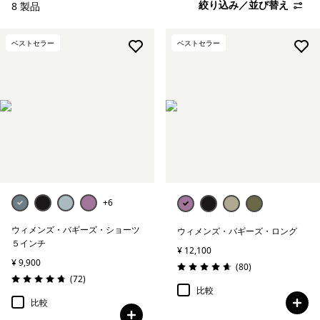
絞り込み／並び替え
8 製品
ベストセラー
ベストセラー
+6
ウィメンズ・バギーズ・ショーツ
ウィメンズ・バギーズ・ロング
５インチ
¥ 12,100
¥ 9,900
レビュー
(80
)
評価: 4.6 / 5
レビュー
(72
)
評価: 4.7 / 5
比較
比較