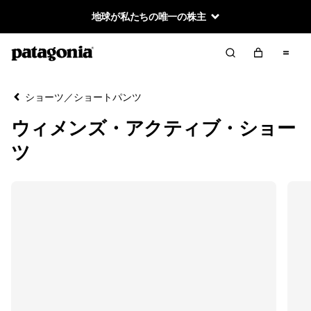
地球が私たちの唯一の株主
絞り込み／並び替え
クリア
並べ替え
ショーツ／ショートパンツ
絞り込み
カテゴリー
ウィメンズ・アクティブ・ショー
すべて見る
ツ
アクティブ・ショーツ
カジュアル・ショーツ
絞り込み
在庫のあるサイズ
絞り込み
在庫のあるカラー