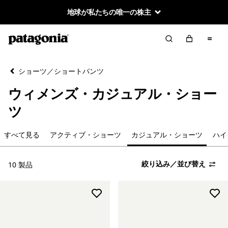
地球が私たちの唯一の株主
絞り込み／並び替え
クリア
並べ替え
ショーツ／ショートパンツ
絞り込み
カテゴリー
ウィメンズ・カジュアル・ショー
すべて見る
ツ
アクティブ・ショーツ
すべて見る
アクティブ・ショーツ
カジュアル・ショーツ
ハイ
カジュアル・ショーツ
絞り込み／並び替え
10 製品
絞り込み
在庫のあるサイズ
絞り込み
スポーツ