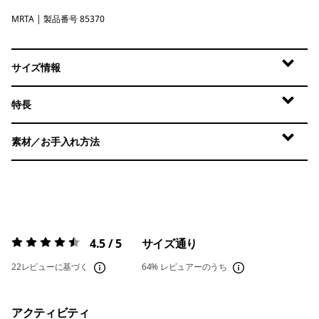
MRTA
Moonrise Taupe
| 製品番号 85370
サイズ情報
特長
素材／お手入れ方法
4.5 / 5
サイズ通り
評価:
4.5 / 5
22レビューに基づく
64%
レビュアーのうち
アクティビティ