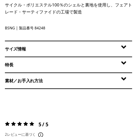
サイクル・ポリエステル100％のシェルと裏地を使用し、フェアト
レード・サーティファイドの工場で製造
BSNG
Basin Green
| 製品番号 84248
サイズ情報
特長
素材／お手入れ方法
5 / 5
評価:
5 / 5
2レビューに基づく