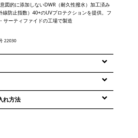
Sを意図的に添加しないDWR（耐久性撥水）加工済み
外線防止指数）40+のUVプロテクションを提供。フ
・サーティファイドの工場で製造
en
 22030
入れ方法