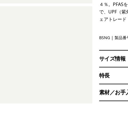
４％。PFA
で、UPF（紫
ェアトレード
Basin Gre
BSNG
| 製品番号
サイズ情報
特長
素材／お手