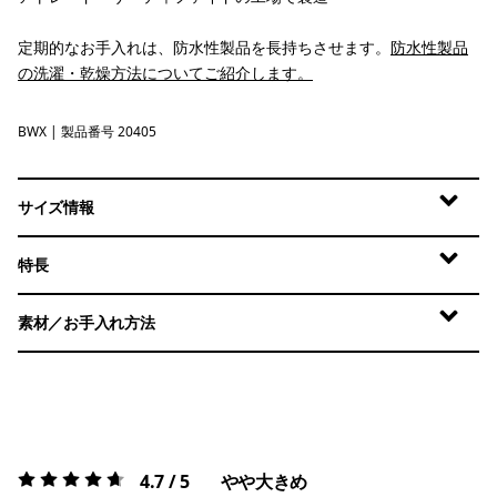
定期的なお手入れは、防水性製品を長持ちさせます。
防水性製品
の洗濯・乾燥方法についてご紹介します。
BWX
Beeswax Tan
| 製品番号 20405
サイズ情報
特長
素材／お手入れ方法
4.7 / 5
やや大きめ
評価:
4.7 / 5