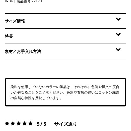
INBK
Ink Black
| 製品番号 22170
サイズ情報
特長
素材／お手入れ方法
染料を使用していないカラーの製品は、それぞれに色調や斑文の度合
いが異なることをご了承ください。色彩や質感の違いはコットン繊維
の自然な特性を反映しています。
5 / 5
サイズ通り
評価:
5 / 5