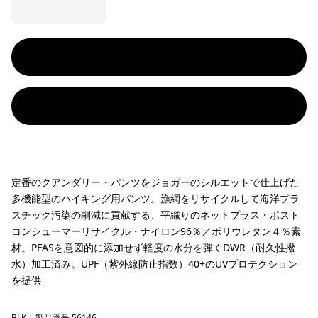
定番のクアンダリー・パンツをジョガーのシルエットで仕上げた
多機能型のハイキング用パンツ。漁網をリサイクルして海洋プラ
スチック汚染の削減に貢献する、平織りのネットプラス・ポスト
コンシューマーリサイクル・ナイロン96％／ポリウレタン４％素
材。PFASを意図的に添加せず軽度の水分を弾くDWR（耐久性撥
水）加工済み。UPF（紫外線防止指数）40+のUVプロテクション
を提供
BLK
| 製品番号 56146