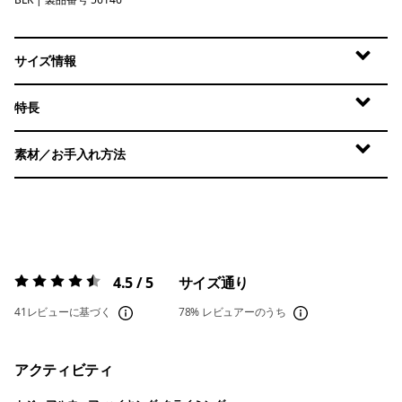
Black
サイズ情報
特長
素材／お手入れ方法
4.5 / 5
サイズ通り
評価:
4.5 / 5
41レビューに基づく
78%
レビュアーのうち
アクティビティ