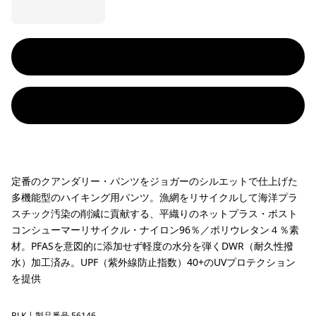
定番のクアンダリー・パンツをジョガーのシルエットで仕上げた
多機能型のハイキング用パンツ。漁網をリサイクルして海洋プラ
スチック汚染の削減に貢献する、平織りのネットプラス・ポスト
コンシューマーリサイクル・ナイロン96％／ポリウレタン４％素
材。PFASを意図的に添加せず軽度の水分を弾くDWR（耐久性撥
水）加工済み。UPF（紫外線防止指数）40+のUVプロテクション
を提供
BLK
| 製品番号 56146