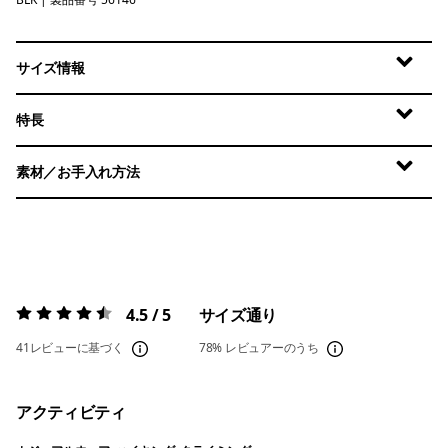
Black
サイズ情報
特長
素材／お手入れ方法
4.5 / 5
サイズ通り
評価:
4.5 / 5
41レビューに基づく
78%
レビュアーのうち
アクティビティ