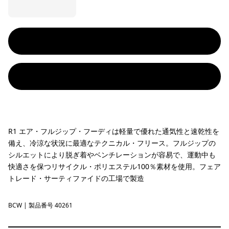
R1 エア・フルジップ・フーディは軽量で優れた通気性と速乾性を
備え、冷涼な状況に最適なテクニカル・フリース。フルジップの
シルエットにより脱ぎ着やベンチレーションが容易で、運動中も
快適さを保つリサイクル・ポリエステル100％素材を使用。フェア
トレード・サーティファイドの工場で製造
BCW
Birch White
| 製品番号 40261