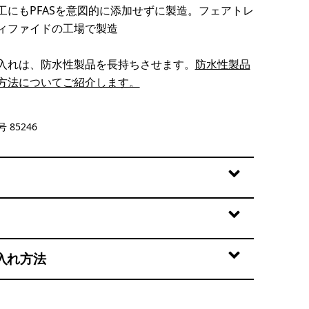
工にもPFASを意図的に添加せずに製造。フェアトレ
ィファイドの工場で製造
入れは、防水性製品を長持ちさせます。
防水性製品
方法についてご紹介します。
reen
 85246
入れ方法