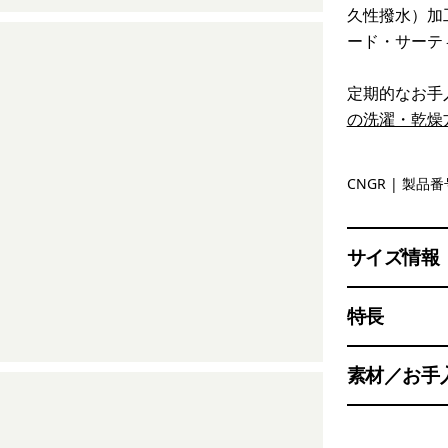
久性撥水）加
ード・サーテ
定期的なお手
の洗濯・乾燥
Canopy G
CNGR
| 製品番号
サイズ情報
特長
素材／お手