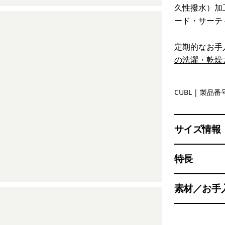
久性撥水）加
ード・サーテ
定期的なお手
の洗濯・乾燥
Current B
CUBL
| 製品番号
サイズ情報
特長
素材／お手