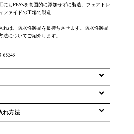
工にもPFASを意図的に添加せずに製造。フェアトレ
ィファイドの工場で製造
入れは、防水性製品を長持ちさせます。
防水性製品
方法についてご紹介します。
lue
 85246
入れ方法