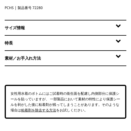
PCHS
Peach Sherbet
| 製品番号 72280
サイズ情報
特長
素材／お手入れ方法
女性用水着のボトムにはご試着時の衛生面を配慮し内側部分に保護シ
ールを貼っていますが、 一部製品において素材の特性により保護シー
ルを剥がした後に粘着剤が残ってしまうことがあります。そのような
場合は
粘着剤を除去する方法
をお試しください。