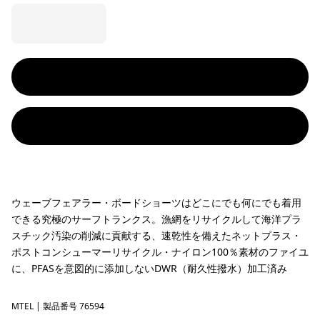
ウェーブフェアラー・ボードショーツはどこにでも何にでも着用
できる究極のサーフトランクス。漁網をリサイクルして海洋プラ
スチック汚染の削減に貢献する、速乾性を備えたネットプラス・
ポストコンシューマーリサイクル・ナイロン100％素材のファイユ
に、PFASを意図的に添加しないDWR（耐久性撥水）加工済み
MTEL
Mother Tree: Early Teal
| 製品番号 76594