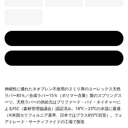
伸縮性に優れたネオプレン不使用の２ミリ厚のユーレックス天然
ラバー85％／合成ラバー15％（ポリマー含量）製のスプリングス
ーツ。天然ラバーの供給元はプリファード・バイ・ネイチャーに
よるFSC（森林管理協議会）認証済み。18℃～23℃の水温に最適
（※米国カリフォルニア基準、日本ではプラス約5℃目安）。フェ
アトレード・サーティファイドの工場で製造