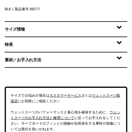
BLK
Black
| 製品番号 88571
サイズ情報
特長
素材／お手入れ方法
サイズでお悩みの場合は
カスタマーサービス
または
ウェットスーツ取
扱店
にお気軽にご相談ください
ウェットスーツのパフォーマンスと着心地を確保するために、
ウェッ
トスーツのお手入れ方法と修理について
に従ってお手入れをしてくだ
さい。サーフボードのフィンとの接触や自然発生する摩耗や損傷につ
いては責任を負いかねます。