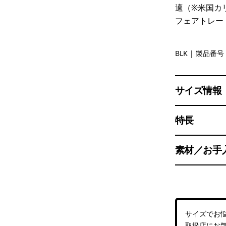
適（※米国カ
フェアトレー
Black
BLK
| 製品番号 
サイズ情報
特長
素材／お手
サイズでお
取扱店
にお