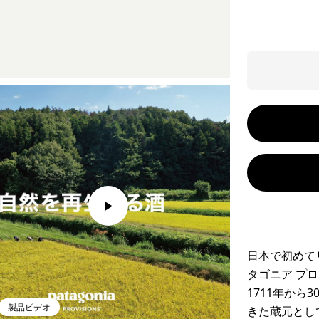
日本で初めて
タゴニア プ
1711年から
製品ビデオ
きた蔵元とし